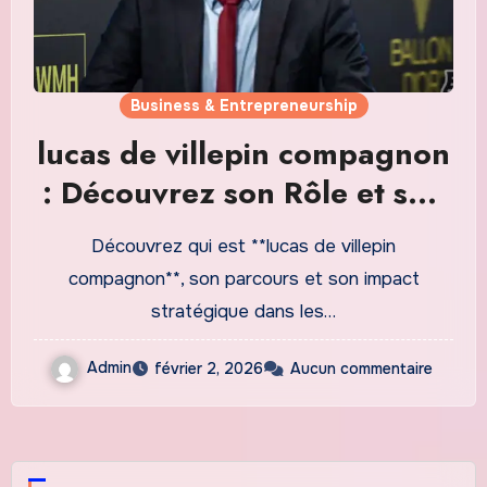
Business & Entrepreneurship
lucas de villepin compagnon
: Découvrez son Rôle et son
Influence dans le Monde des
Découvrez qui est **lucas de villepin
Affaires en 2026
compagnon**, son parcours et son impact
stratégique dans les…
Admin
février 2, 2026
Aucun commentaire