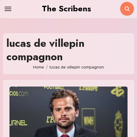
Skip
The Scribens
to
content
lucas de villepin
compagnon
Home
lucas de villepin compagnon