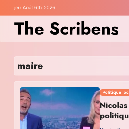
Skip
jeu. Août 6th, 2026
to
The Scribens
content
maire
Politique loc
Nicolas
politiq