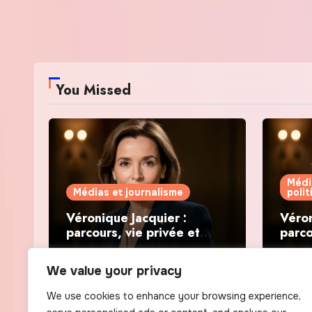
You Missed
Médi
Médias et journalisme
poli
Véronique Jacquier :
Véron
parcours, vie privée et
parco
révélations politiques
révél
We value your privacy
We use cookies to enhance your browsing experience,