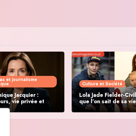
as et journalisme
tique
Culture et Société
ique Jacquier :
Lola Jade Fielder-Civil
urs, vie privée et
que l’on sait de sa vie
ations politiques