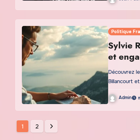
Politique Fr
Sylvie 
et enga
Découvrez le 
Billancourt et
Admin
Pagination
1
2
des