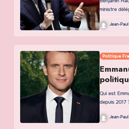
Benjamin Had
ministre dél
Jean-Paul
Politique Fr
Emmanu
politiqu
Qui est Emma
depuis 2017
Jean-Paul