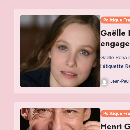
Politique Fr
Gaëlle 
engage
Gaëlle Bona
l'étiquette R
Jean-Paul
Politique Fr
Henri G