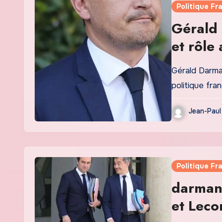
Politique Fr
Gérald 
et rôle
Gérald Darman
politique fr
Jean-Paul
Politique Fr
darman
et Lecor