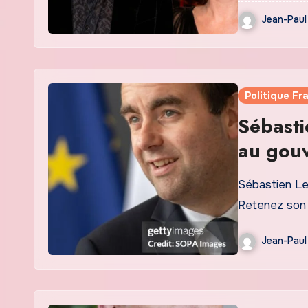
Jean-Paul
Politique Fr
Sébasti
au gouv
Sébastien Le
Retenez son p
Jean-Paul