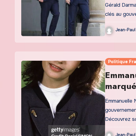
relatio
Gérald Darma
clés au gouv
Jean-Paul
Politique Fr
Emmanue
marquée
l’enga
Emmanuelle M
gouvernement
Découvrez s
Jean-Paul