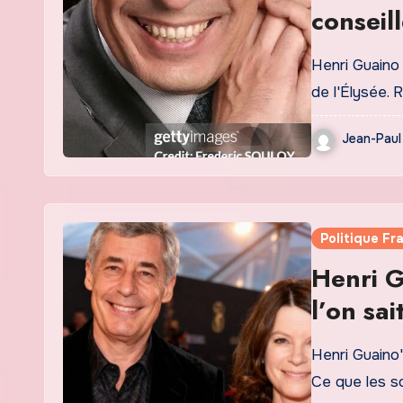
conseill
Henri Guaino 
de l'Élysée. 
Jean-Paul
Politique Fr
Henri G
l’on sai
Henri Guaino'
Ce que les s