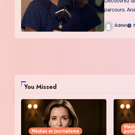
Découvrez lâ
parcours. An
Admin
You Missed
Médi
Médias et journalisme
poli