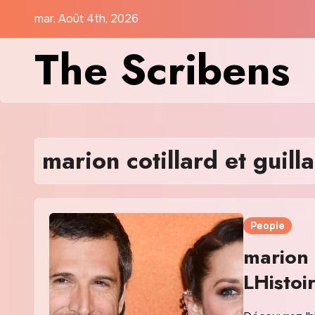
Skip
mar. Août 4th, 2026
to
The Scribens
content
marion cotillard et guil
People
marion 
LHistoi
et de l