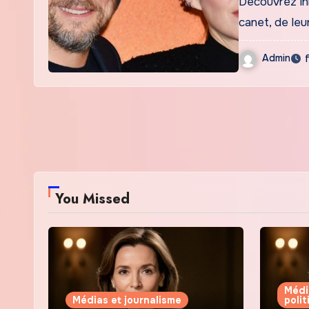
Découvrez lhi
canet, de leu
Admin
You Missed
Médi
Médias et journalisme
poli