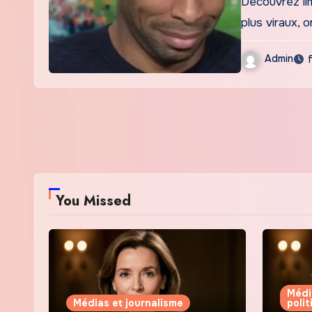
Découvrez li
plus viraux, 
Admin
You Missed
Médi
Médias et journalisme
poli