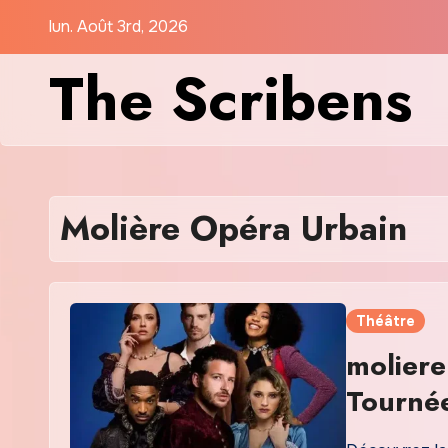
Skip
lun. Août 3rd, 2026
to
The Scribens
content
Molière Opéra Urbain
Théâtre
moliere
Tourné
Actuali