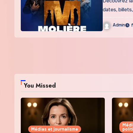
Découvrez la
dates, billets
Admin
You Missed
Médi
Médias et journalisme
poli