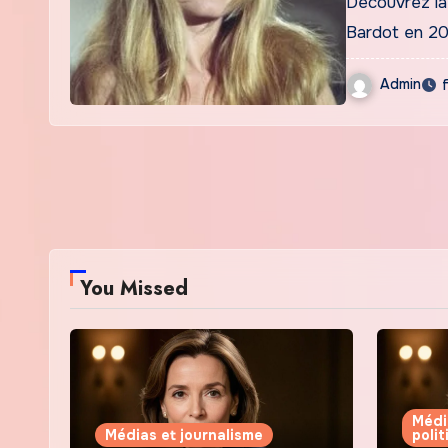
Découvrez la 
Bardot en 20
Admin
You Missed
Médi
Médias et journalisme
poli