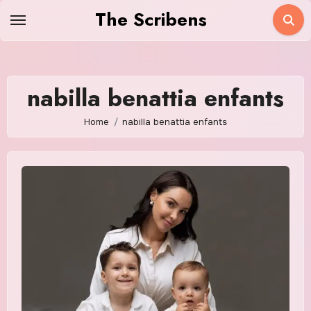
Skip
The Scribens
to
content
nabilla benattia enfants
Home
nabilla benattia enfants