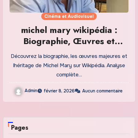
Cinéma et Audiovisuel
michel mary wikipédia :
Biographie, Œuvres et
Héritage
Découvrez la biographie, les œuvres majeures et
Cinématographique du
lhéritage de Michel Mary sur Wikipédia. Analyse
Réalisateur Français
complète…
Admin
février 8, 2026
Aucun commentaire
Pages