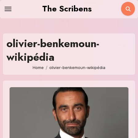
Skip
The Scribens
to
content
olivier-benkemoun-
wikipédia
Home
olivier-benkemoun-wikipédia