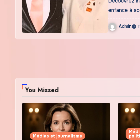
Découvrez lhi
enfance à so
Admin
You Missed
Médi
Médias et journalisme
poli