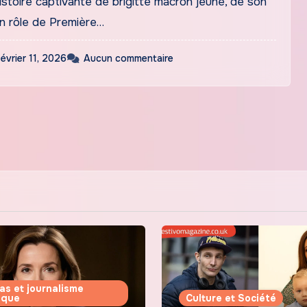
stoire captivante de brigitte macron jeune, de son
n rôle de Première…
février 11, 2026
Aucun commentaire
as et journalisme
tique
Culture et Société