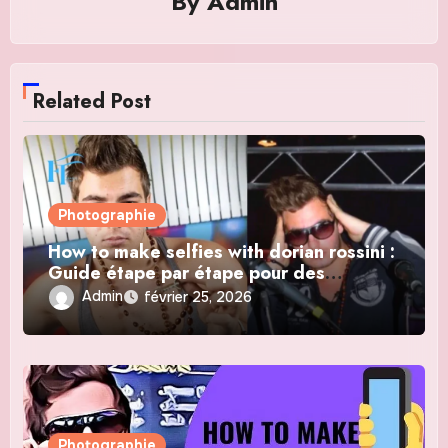
By
Admin
Related Post
Photographie
How to make selfies with dorian rossini :
Guide étape par étape pour des
résultats professionnels
Admin
février 25, 2026
Photographie