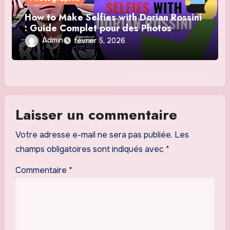
How to Make Selfies with Dorian Rossini
: Guide Complet pour des Photos
Parfaites
Admin
février 5, 2026
Laisser un commentaire
Votre adresse e-mail ne sera pas publiée.
Les
champs obligatoires sont indiqués avec
*
Commentaire
*