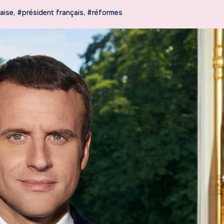
aise
,
#président français
,
#réformes