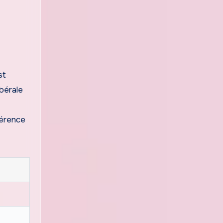
st
bérale
férence