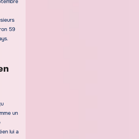
eptembre
sieurs
iron 59
ays.
en
çu
comme un
e
en lui a