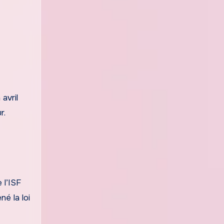
avril
r.
 l’ISF
né la loi