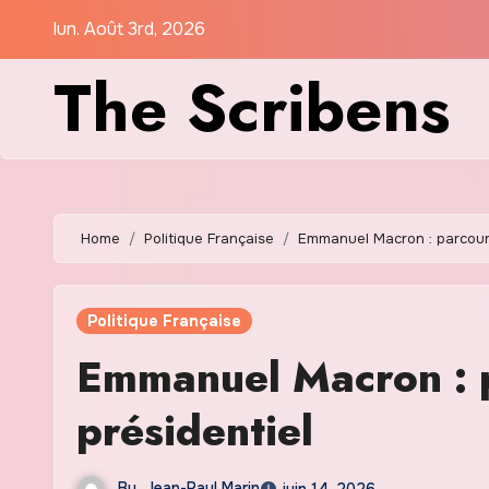
Skip
lun. Août 3rd, 2026
to
The Scribens
content
Home
Politique Française
Emmanuel Macron : parcours,
Politique Française
Emmanuel Macron : pa
présidentiel
By
Jean-Paul Marin
juin 14, 2026