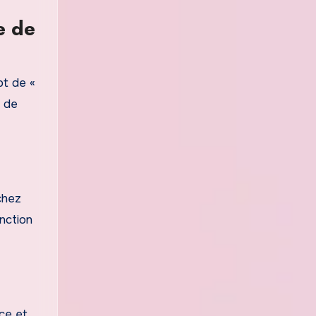
e de
pt de «
e de
chez
nction
ce et