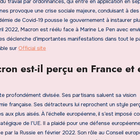
 du travail par ordonnances, qui entre en application en s
nes provoque une crise sociale majeure, conduisant à des
émie de Covid-19 pousse le gouvernement à instaurer plu
vril 2022, Macron est réélu face à Marine Le Pen avec env
tes déclenche d’importantes manifestations dans tout le p
able sur
Official site
n est-il perçu en France et 
e profondément divisée. Ses partisans saluent sa vision
ie française. Ses détracteurs lui reprochent un style per
 aux plus aisés. À l’échelle européenne, il s’est imposé 
ratégique de l’UE. Il a plaidé pour une défense européenn
e par la Russie en février 2022. Son rôle au Conseil europé