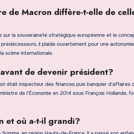
re de Macron diffère-t-elle de cell
 sur la souveraineté stratégique européenne et le conce
 prédécesseurs, il plaide ouvertement pour une autonomi
la scène internationale.
avant de devenir président?
n était inspecteur des finances puis banquier d’affaires 
ministre de l’Économie en 2014 sous François Hollande, fo
et où a-t-il grandi?
a Somme, en région Hauts-de-France. Il a passé son enfan