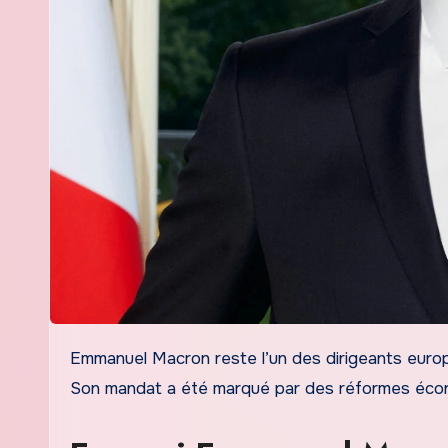
Emmanuel Macron reste l’un des dirigeants européens les plus scrutés depuis son entrée à l’Élysée en mai 2017.
Son mandat a été marqué par des réformes écono