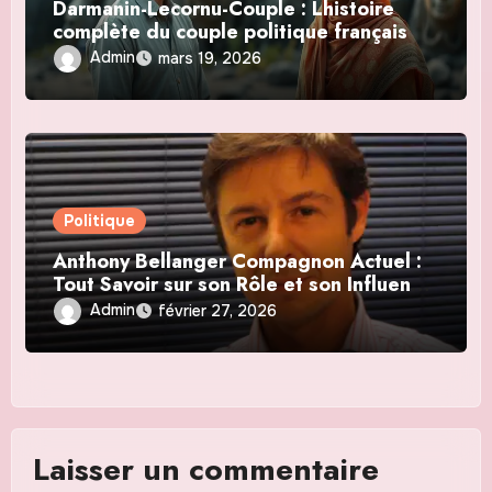
Darmanin-Lecornu-Couple : Lhistoire
complète du couple politique français
Admin
mars 19, 2026
Politique
Anthony Bellanger Compagnon Actuel :
Tout Savoir sur son Rôle et son Influence
en 2026
Admin
février 27, 2026
Laisser un commentaire