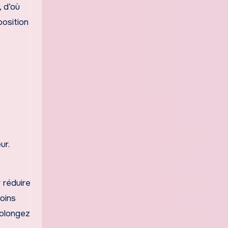
, d’où
xposition
x
ur.
 réduire
oins
rolongez