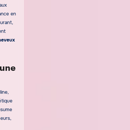
eaux
iance en
urant,
ent
heveux
’une
ine,
étique
assume
eurs,