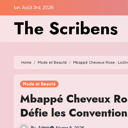
Skip
lun. Août 3rd, 2026
to
The Scribens
content
Home
Mode et Beauté
Mbappé Cheveux Rose : Licône
Mode et Beauté
Mbappé Cheveux Rose
Défie les Conventio
By
Admin
février 8, 2026