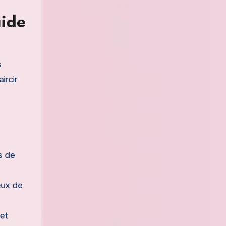
ide
s
ircir
us de
eux de
let