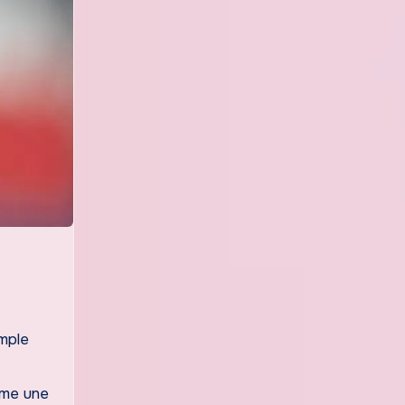
imple
mme une