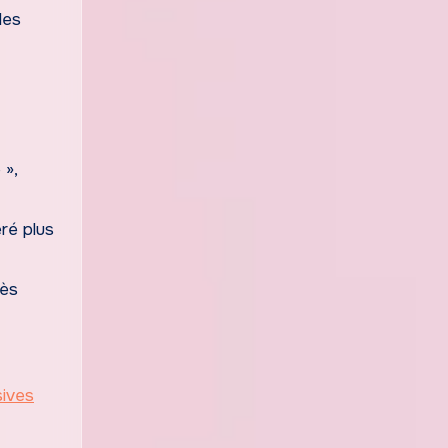
les
 »,
ré plus
cès
sives