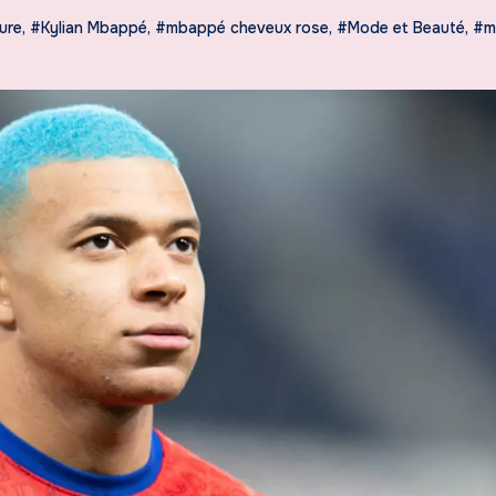
ure
,
#Kylian Mbappé
,
#mbappé cheveux rose
,
#Mode et Beauté
,
#m