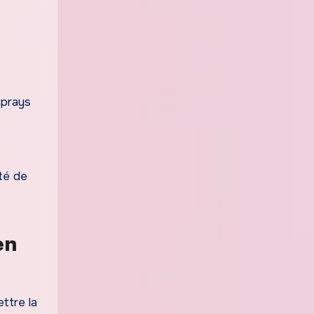
sprays
té de
en
ttre la