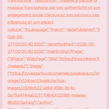
francophone","description":"Melanie a marqué la
musique francophone par son authenticité et son
engagement social. Découvrez son parcours, ses
influences et son impact
culturel.","inLanguage":"french","datePublished":"2
026-05-
27T00:00:40.333Z","dateModified":"2026-05-
27T00:00:40.333Z","mainEntityOfPage":
{"@type":"WebPage","@id":"https://thescribens.fr
/melanie/"},"image":
["https://zvuaaqarhuuzicvzwmwp.supabase.co/st
orage/v1/object/public/article-
images/c536c622-a18d-458c-8c4c-
5e75a4744a02/1779840023188-melanie-
862003ad.jpg"],"author":