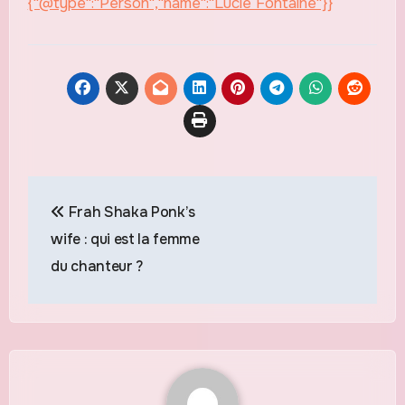
{"@type":"Person","name":"Lucie Fontaine"}}
Navigation
Frah Shaka Ponk’s
de
wife : qui est la femme
l’article
du chanteur ?