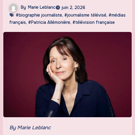
By
Marie Leblanc
juin 2, 2026
#biographie journaliste
,
#journalisme télévisé
,
#médias
français
,
#Patricia Allémonière
,
#télévision française
By Marie Leblanc