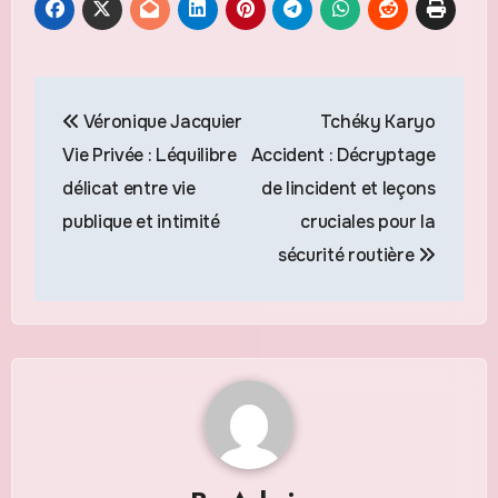
Navigation
Véronique Jacquier
Tchéky Karyo
de
Vie Privée : Léquilibre
Accident : Décryptage
l’article
délicat entre vie
de lincident et leçons
publique et intimité
cruciales pour la
sécurité routière