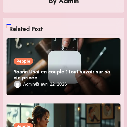
By
Admin
Related Post
People
Yoann Usai en couple : tout savoir sur sa
vie privée
Admin
avril 22, 2026
People