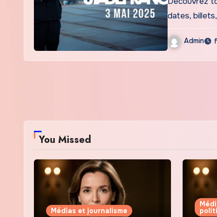
Découvrez to
dates, billet
Admin
You Missed
Médi
Médias et journalisme
poli