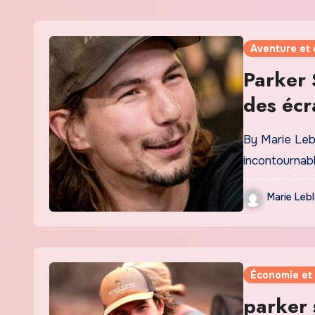
Aventure et 
Parker 
des écr
By Marie Leb
incontournabl
Marie Leb
Économie et
parker 