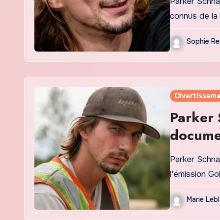
Parker Schnab
connus de la 
Sophie Re
Divertisseme
Parker 
docume
Parker Schna
l'émission Go
Marie Leb