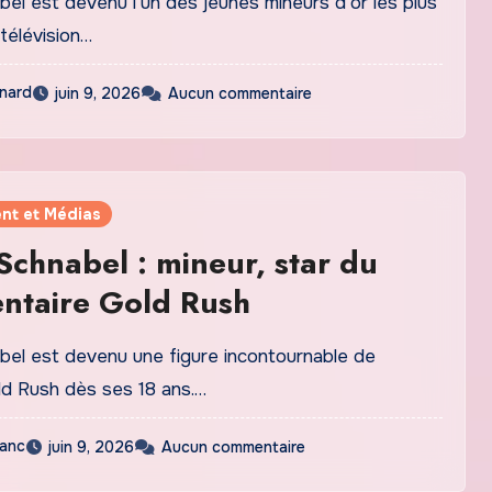
el est devenu l'un des jeunes mineurs d'or les plus
télévision…
nard
juin 9, 2026
Aucun commentaire
nt et Médias
Schnabel : mineur, star du
ntaire Gold Rush
bel est devenu une figure incontournable de
ld Rush dès ses 18 ans.…
lanc
juin 9, 2026
Aucun commentaire