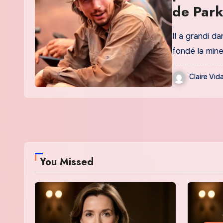
de Park
mythes
Il a grandi d
fondé la min
Claire Vida
You Missed