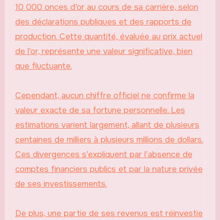
10 000 onces d’or au cours de sa carrière, selon
des déclarations publiques et des rapports de
production. Cette quantité, évaluée au prix actuel
de l’or, représente une valeur significative, bien
que fluctuante.
Cependant, aucun chiffre officiel ne confirme la
valeur exacte de sa fortune personnelle. Les
estimations varient largement, allant de plusieurs
centaines de milliers à plusieurs millions de dollars.
Ces divergences s’expliquent par l’absence de
comptes financiers publics et par la nature privée
de ses investissements.
De plus, une partie de ses revenus est réinvestie