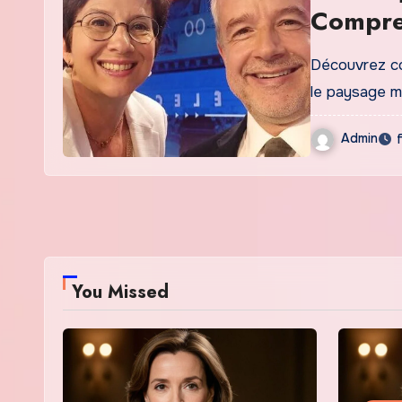
Compren
et Intim
Découvrez co
le paysage mé
Admin
You Missed