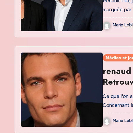
Renault Pila, 
marquée par l
Marie Leb
Médias et jo
renaud 
Retrouv
Renaud 
Ce que l'on s
Concernant l
Marie Leb