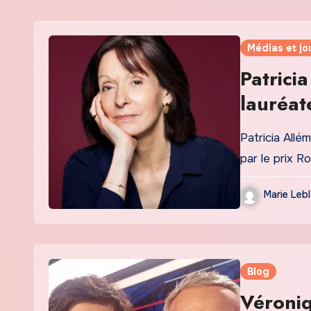
Médias et jo
Patricia
lauréat
Patricia Allé
par le prix R
Marie Leb
Blog
Véroniq