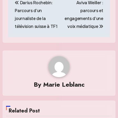
Darius Rochebin:
Aviva Weiller :
de
Parcours d’un
parcours et
l’article
journaliste de la
engagements d’une
télévision suisse à TF1
voix médiatique
By
Marie Leblanc
Related Post