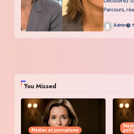
Découvrez tou
Parcours, réa
Admin
You Missed
Médi
Médias et journalisme
poli