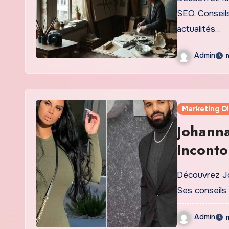
SEO. Conseil
actualités…
Admin
Marketing Di
Johanna
Inconto
Découvrez Jo
Ses conseils
Admin