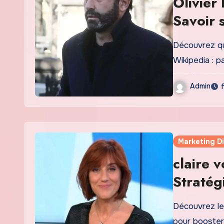
Olivier
Savoir s
lHérita
Découvrez qu
Wikipedia : p
Admin
Marketing Di
claire v
Stratég
Digital
Découvrez le
pour booster 