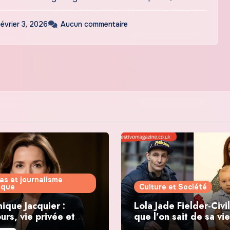
février 3, 2026
Aucun commentaire
as et journalisme
tique
Culture et Société
ique Jacquier :
Lola Jade Fielder-Civil
urs, vie privée et
que l’on sait de sa vie
ations politiques