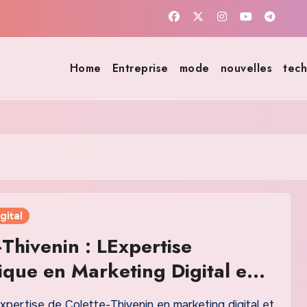
Home
Entreprise
mode
nouvelles
tech
gital
-Thivenin : LExpertise
ique en Marketing Digital en
pertise de Colette-Thivenin en marketing digital et