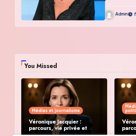
Admin
You Missed
Médi
Médias et journalisme
poli
Véronique Jacquier :
Véron
parcours, vie privée et
parco
révélations politiques
révél