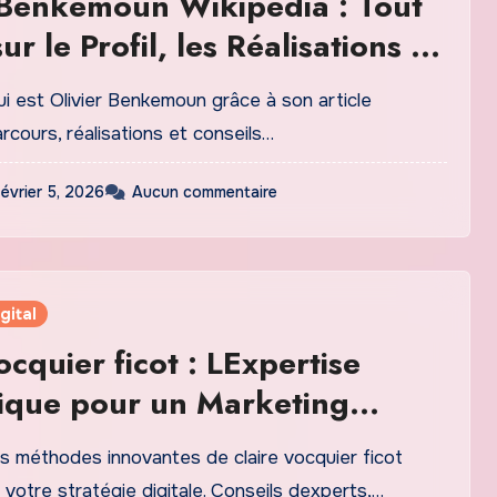
 Benkemoun Wikipedia : Tout
ur le Profil, les Réalisations et
ge de lEntrepreneur Français
i est Olivier Benkemoun grâce à son article
arcours, réalisations et conseils…
février 5, 2026
Aucun commentaire
gital
ocquier ficot : LExpertise
ique pour un Marketing
 Révolutionnaire
s méthodes innovantes de claire vocquier ficot
votre stratégie digitale. Conseils dexperts,…