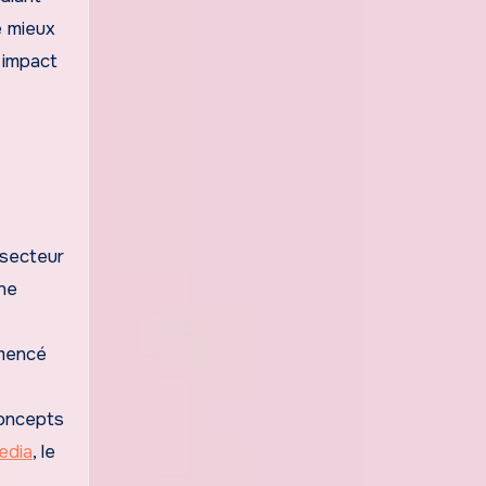
 mieux
 impact
 secteur
une
mmencé
concepts
edia
, le