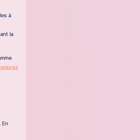
les à
ant la
ramme
xplorez
. En