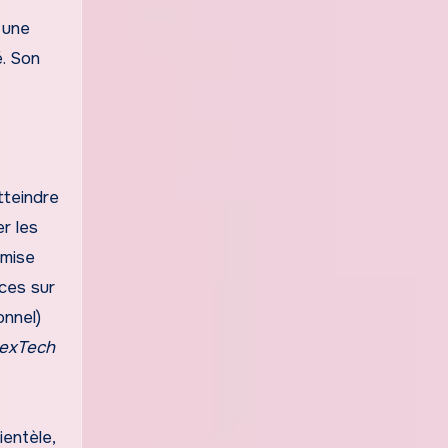
 une
é. Son
tteindre
r les
 mise
ces sur
onnel)
exTech
ientèle,