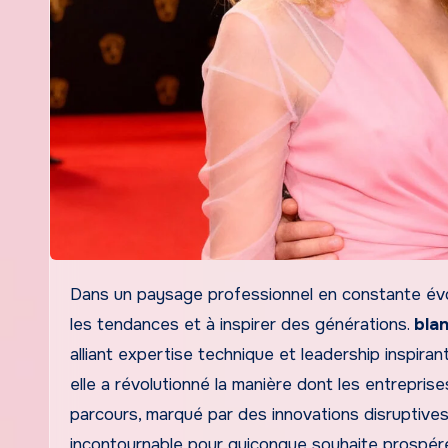
Dans un paysage professionnel en constante évolution, certaines figures s’imposent par leur capacité à anticiper
les tendances et à inspirer des générations.
blan
alliant expertise technique et leadership inspira
elle a révolutionné la manière dont les entrepris
parcours, marqué par des innovations disruptives
incontournable pour quiconque souhaite prospére