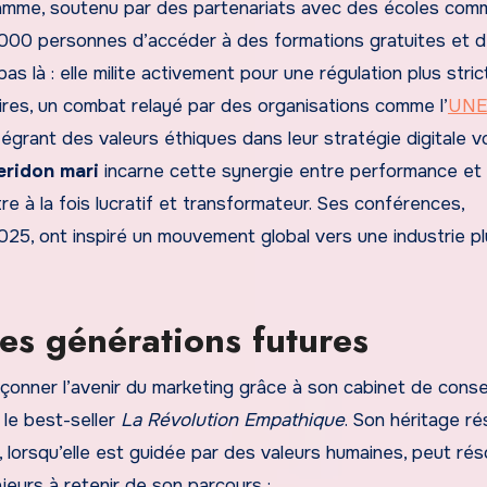
ramme, soutenu par des partenariats avec des écoles co
2 000 personnes d’accéder à des formations gratuites et 
 là : elle milite activement pour une régulation plus stri
toires, un combat relayé par des organisations comme l’
UNE
ntégrant des valeurs éthiques dans leur stratégie digitale v
eridon mari
incarne cette synergie entre performance et
re à la fois lucratif et transformateur. Ses conférences,
25, ont inspiré un mouvement global vers une industrie p
les générations futures
çonner l’avenir du marketing grâce à son cabinet de conse
 le best-seller
La Révolution Empathique
. Son héritage ré
 lorsqu’elle est guidée par des valeurs humaines, peut ré
eurs à retenir de son parcours :