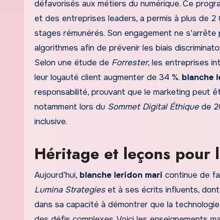
défavorisés aux métiers du numérique. Ce prog
et des entreprises leaders, a permis à plus de 
stages rémunérés. Son engagement ne s’arrête pas
algorithmes afin de prévenir les biais discrimina
Selon une étude de
Forrester
, les entreprises i
leur loyauté client augmenter de 34 %.
blanche l
responsabilité, prouvant que le marketing peut êt
notamment lors du
Sommet Digital Éthique
de 20
inclusive.
Héritage et leçons pour 
Aujourd’hui,
blanche leridon mari
continue de fa
Lumina Strategies
et à ses écrits influents, dont
dans sa capacité à démontrer que la technologie,
des défis complexes. Voici les enseignements maj