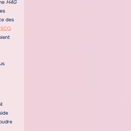
mme
H4G
des
cte des
SCO
.
oient
lus
il
side
soudre