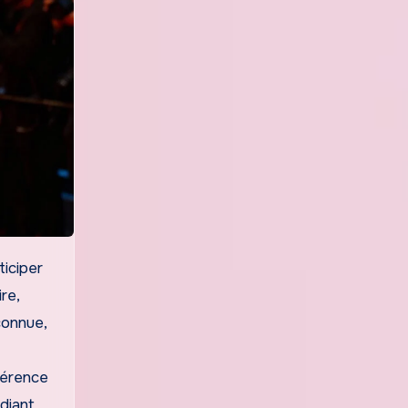
re,
connue,
férence
diant