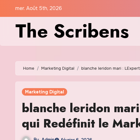
Skip
mer. Août 5th, 2026
to
The Scribens
content
Home
Marketing Digital
blanche leridon mari : LExpert
Marketing Digital
blanche leridon mari
qui Redéfinit le Mar
By
Admin
février 6, 2026