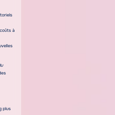
toriels
 coûts à
uvelles
du
des
g plus