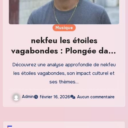
Musique
nekfeu les étoiles
vagabondes : Plongée dans
lUnivers Lyrique de Nekfeu
Découvrez une analyse approfondie de nekfeu
les étoiles vagabondes, son impact culturel et
ses thèmes…
Admin
février 16, 2026
Aucun commentaire