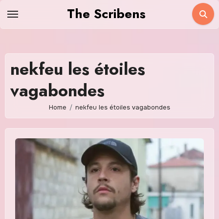
Skip
The Scribens
to
content
nekfeu les étoiles
vagabondes
Home
nekfeu les étoiles vagabondes