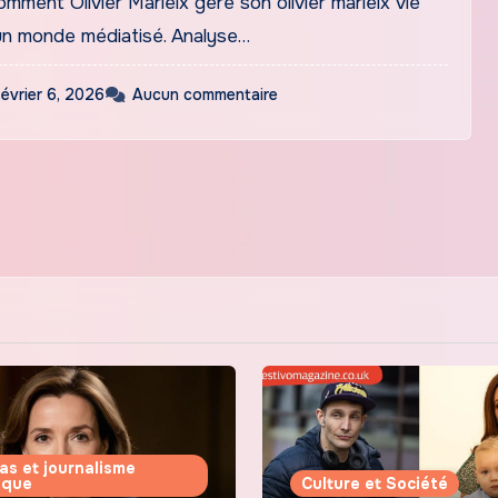
ment Olivier Marleix gère son olivier marleix vie
un monde médiatisé. Analyse…
février 6, 2026
Aucun commentaire
as et journalisme
tique
Culture et Société