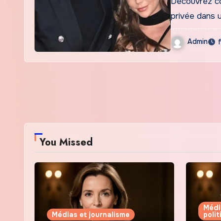
Découvrez com
privée dans 
Admin
You Missed
Médi
Médias et journalisme
poli