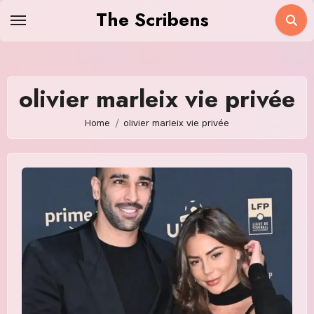
Skip
The Scribens
to
content
olivier marleix vie privée
Home
olivier marleix vie privée