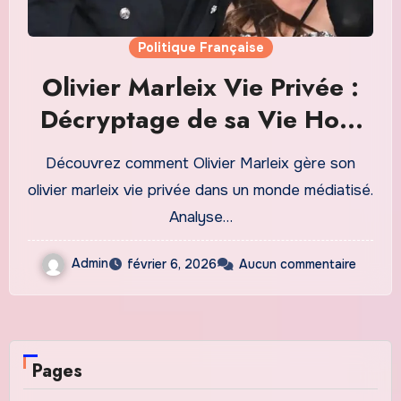
Politique Française
Olivier Marleix Vie Privée :
Décryptage de sa Vie Hors
des Feux de lActualité
Découvrez comment Olivier Marleix gère son
olivier marleix vie privée dans un monde médiatisé.
Analyse…
Admin
février 6, 2026
Aucun commentaire
Pages