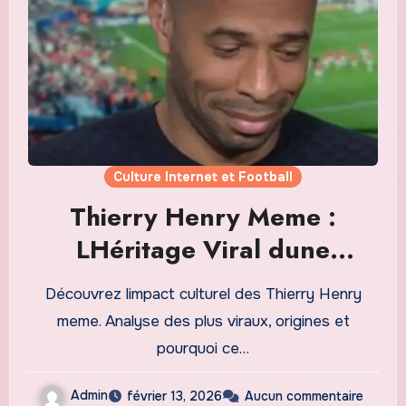
Culture Internet et Football
Thierry Henry Meme :
LHéritage Viral dune
Légende du Football
Découvrez limpact culturel des Thierry Henry
Française
meme. Analyse des plus viraux, origines et
pourquoi ce…
Admin
février 13, 2026
Aucun commentaire