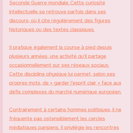
Seconde Guerre mondiale. Cette curiosité
intellectuelle se retrouve parfois dans ses
discours, où il cite régulièrement des figures
historiques ou des textes classiques.
Il pratique également la course à pied depuis
plusieurs années, une activité qu’il partage
occasionnellement sur ses réseaux sociaux.
Cette discipline physique lui permet, selon ses
propres mots, de « garder l’esprit clair » face aux
défis complexes du marché numérique européen.
Contrairement à certains hommes politiques, il ne
fréquente pas ostensiblement les cercles
médiatiques parisiens. Il privilégie les rencontres