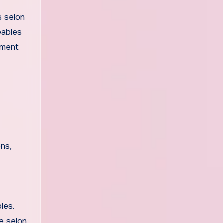
s selon
eables
ement
ons,
les.
e selon