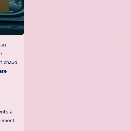
 un
e
at chaud
are
ents à
irement