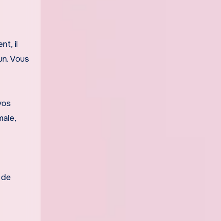
t, il
un. Vous
vos
male,
 de