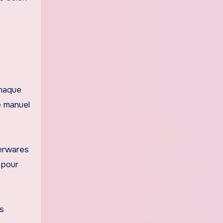
chaque
ge manuel
perwares
 pour
es