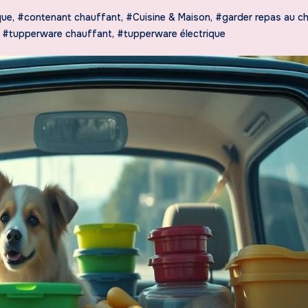
que
,
#contenant chauffant
,
#Cuisine & Maison
,
#garder repas au c
,
#tupperware chauffant
,
#tupperware électrique