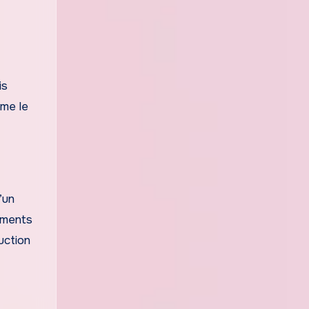
is
mme le
’un
nements
uction