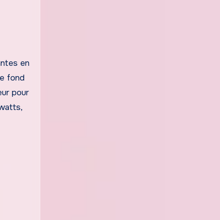
antes en
le fond
eur pour
watts,