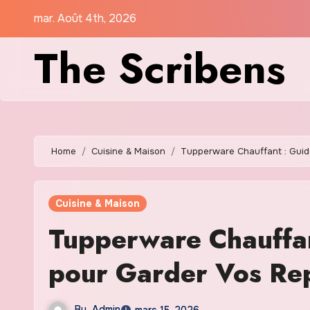
Skip
mar. Août 4th, 2026
to
The Scribens
content
Home
Cuisine & Maison
Tupperware Chauffant : Gui
Cuisine & Maison
Tupperware Chauffa
pour Garder Vos Re
By
Admin
mars 15, 2026