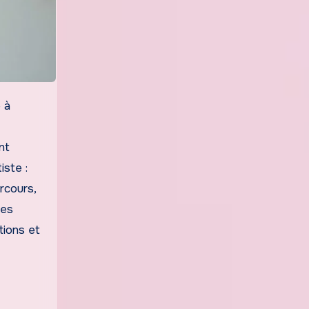
 à
nt
iste :
rcours,
nes
tions et