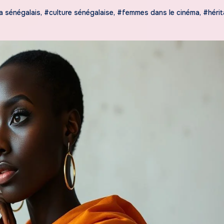
a sénégalais
,
#culture sénégalaise
,
#femmes dans le cinéma
,
#héri