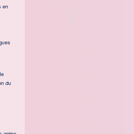
s en
ngues
le
on du
le anime