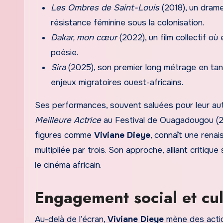
Les Ombres de Saint-Louis
(2018), un drame
résistance féminine sous la colonisation.
Dakar, mon cœur
(2022), un film collectif où 
poésie.
Sira
(2025), son premier long métrage en tant
enjeux migratoires ouest-africains.
Ses performances, souvent saluées pour leur auth
Meilleure Actrice
au Festival de Ouagadougou (2
figures comme
Viviane Dieye
, connaît une rena
multipliée par trois. Son approche, alliant critiq
le cinéma africain.
Engagement social et cul
Au-delà de l’écran,
Viviane Dieye
mène des action