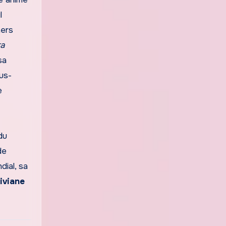
l
ners
a
sa
us-
e
du
de
dial, sa
iviane