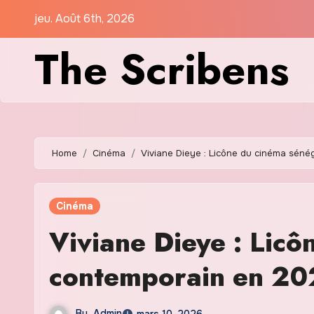
Skip
jeu. Août 6th, 2026
to
The Scribens
content
Home
Cinéma
Viviane Dieye : Licône du cinéma sén
Cinéma
Viviane Dieye : Licô
contemporain en 2
By
Admin
mars 10, 2026