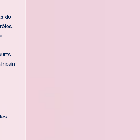
ts du
rôles.
i
s
ourts
fricain
des