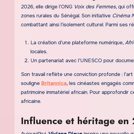
2026, elle dirige l’ONG
Voix des Femmes
, qui of
zones rurales du Sénégal. Son initiative
Cinéma M
combattant ainsi l’isolement culturel. Parmi ses ré
La création d’une plateforme numérique,
Afr
locales.
Un partenariat avec l’UNESCO pour documente
Son travail reflète une conviction profonde : l’ar
souligne
Britannica
, les cinéastes engagés co
patrimoine immatériel africain. Pour approfondir 
africaine.
Influence et héritage en
Aujourd’hui,
Viviane Dieye
inspire une nouvelle g