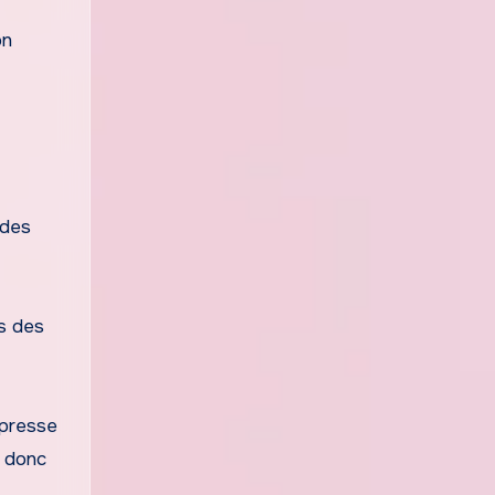
on
 des
is des
 presse
t donc