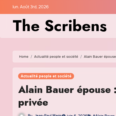
Skip
lun. Août 3rd, 2026
to
The Scribens
content
Home
Actualité people et société
Alain Bauer épouse 
Actualité people et société
Alain Bauer épouse : 
privée
By
Jean-Paul Marin
juin 6, 2026
#Alain Bauer
,