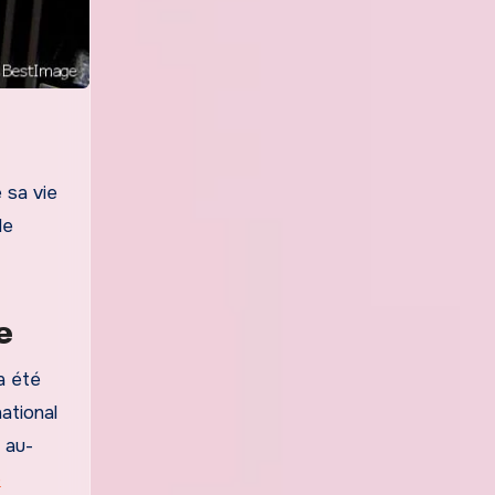
 sa vie
le
e
a été
ational
 au-
e