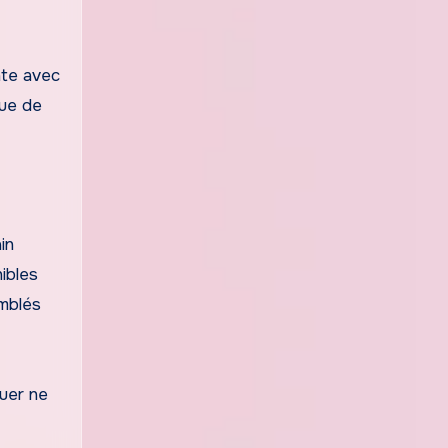
nte avec
que de
in
ibles
emblés
auer ne