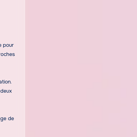
e pour
proches
tion.
 deux
xige de