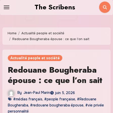
Skip
The Scribens
to
content
Home
Actualité people et société
Redouane Bougheraba épouse : ce que l’on sait
Actualité people et société
Redouane Bougheraba
épouse : ce que l’on sait
By
Jean-Paul Marin
juin 5, 2026
#médias français
,
#people française
,
#Redouane
Bougheraba
,
#redouane bougheraba épouse
,
#vie privée
personnalité