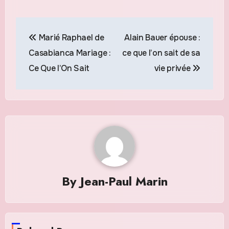
Navigation
Marié Raphael de
Alain Bauer épouse :
de
Casabianca Mariage :
ce que l’on sait de sa
l’article
Ce Que l’On Sait
vie privée
By
Jean-Paul Marin