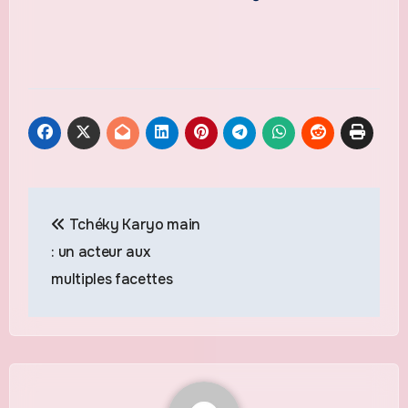
Navigation
Tchéky Karyo main
de
: un acteur aux
l’article
multiples facettes