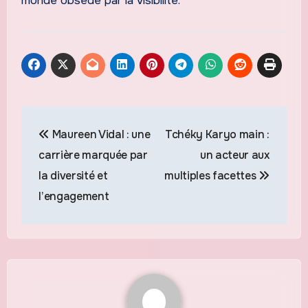
monde obsédé par la visibilité.
Navigation
Maureen Vidal : une
Tchéky Karyo main :
de
carrière marquée par
un acteur aux
l’article
la diversité et
multiples facettes
l’engagement