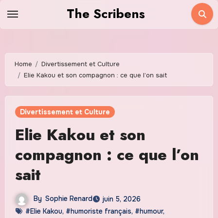
Skip
The Scribens
to
content
Home
Divertissement et Culture
Elie Kakou et son compagnon : ce que l’on sait
Divertissement et Culture
Elie Kakou et son
compagnon : ce que l’on
sait
By
Sophie Renard
juin 5, 2026
#Elie Kakou
,
#humoriste français
,
#humour
,