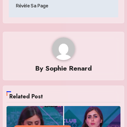
l’article
Révèle Sa Page
By
Sophie Renard
Related Post