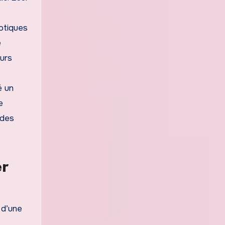
otiques
e
eurs
é un
e
 des
er
 d’une