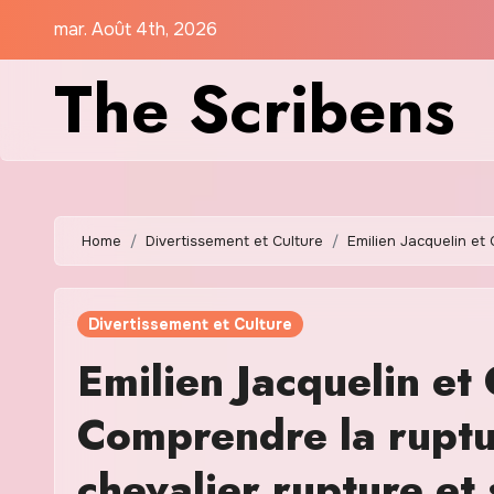
Skip
mar. Août 4th, 2026
to
The Scribens
content
Home
Divertissement et Culture
Emilien Jacquelin et 
Divertissement et Culture
Emilien Jacquelin et 
Comprendre la ruptur
chevalier rupture et 