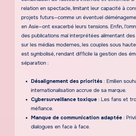
relation en spectacle, limitant leur capacité à c
projets futurs—comme un éventuel déménagement à
en Asie—ont exacerbé leurs tensions. Enfin, l’om
des publications mal interprétées alimentant des 
sur les médias modernes, les couples sous haute v
est symbolisé, rendant difficile la gestion des é
séparation :
Désalignement des priorités
: Emilien souha
internationalisation accrue de sa marque.
Cybersurveillance toxique
: Les fans et tro
méfiance.
Manque de communication adaptée
: Pri
dialogues en face à face.