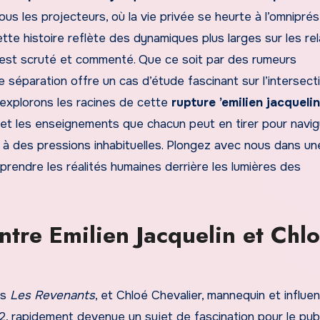
us les projecteurs, où la vie privée se heurte à l’omnipré
te histoire reflète des dynamiques plus larges sur les rel
l est scruté et commenté. Que ce soit par des rumeurs
e séparation offre un cas d’étude fascinant sur l’intersect
s explorons les racines de cette
rupture ’emilien jacqueli
s et les enseignements que chacun peut en tirer pour navi
à des pressions inhabituelles. Plongez avec nous dans un
rendre les réalités humaines derrière les lumières des
ntre Emilien Jacquelin et Chl
ns
Les Revenants
, et Chloé Chevalier, mannequin et influ
2, rapidement devenue un sujet de fascination pour le publ