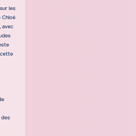
sur les
e Chloé
, avec
udes
este
 cette
de
e des