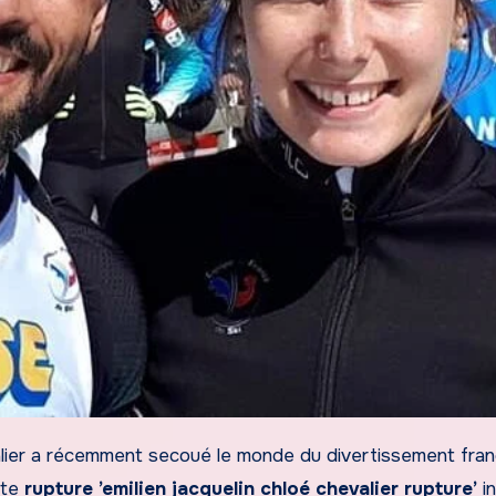
tte
rupture ’emilien jacquelin chloé chevalier rupture’
i