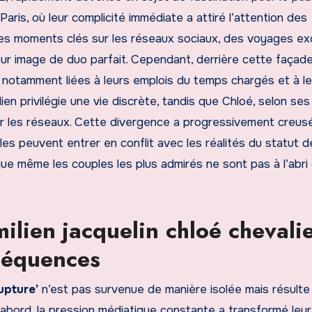
Paris, où leur complicité immédiate a attiré l’attention des
 des moments clés sur les réseaux sociaux, des voyages ex
leur image de duo parfait. Cependant, derrière cette façad
 notamment liées à leurs emplois du temps chargés et à l
ilien privilégie une vie discrète, tandis que Chloé, selon ses
sur les réseaux. Cette divergence a progressivement creus
lles peuvent entrer en conflit avec les réalités du statut d
 que même les couples les plus admirés ne sont pas à l’abri
ilien jacquelin chloé chevali
nséquences
upture’
n’est pas survenue de manière isolée mais résulte
abord, la pression médiatique constante a transformé leur