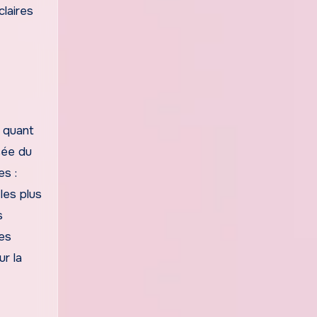
claires
, quant
sée du
es :
les plus
s
des
ur la