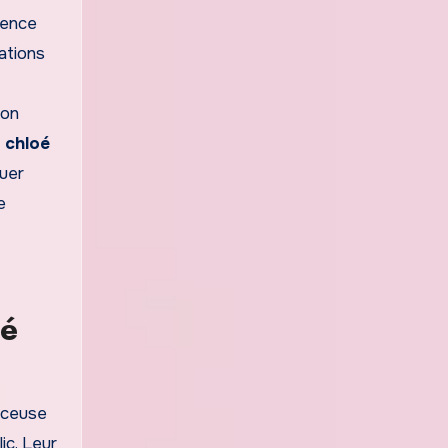
sence
ations
ion
n chloé
guer
e
oé
enceuse
ic. Leur