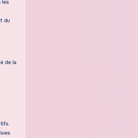
 les
t du
té de la
ifs.
tives