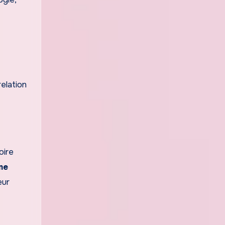
relation
oire
me
eur