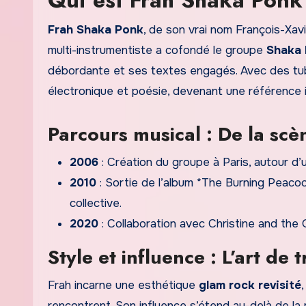
Qui est Frah Shaka Ponk
Frah Shaka Ponk
, de son vrai nom François-Xavi
multi-instrumentiste a cofondé le groupe
Shaka
débordante et ses textes engagés. Avec des tube
électronique et poésie, devenant une référence 
Parcours musical : De la sc
2006
: Création du groupe à Paris, autour d’
2010
: Sortie de l’album *The Burning Peacock
collective.
2020
: Collaboration avec Christine and the 
Style et influence : L’art de
Frah incarne une esthétique
glam rock revisité
rencontrent. Son influence s’étend au-delà de la 