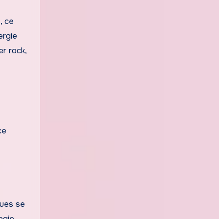
, ce
ergie
r rock,
ce
ques se
ogie,