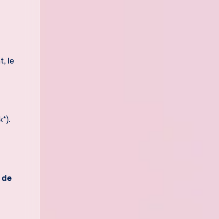
, le
*).
 de