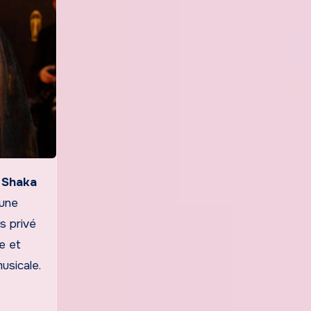
 Shaka
 une
s privé
e et
usicale.