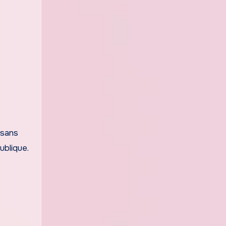
 sans
ublique.