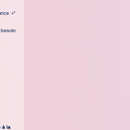
nce. »*
 besoin
 à la