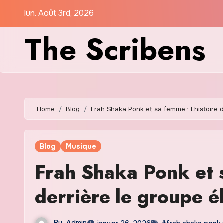
Skip
lun. Août 3rd, 2026
to
The Scribens
content
Home
Blog
Frah Shaka Ponk et sa femme : Lhistoire 
Blog
Musique
Frah Shaka Ponk et 
derrière le groupe é
By
Admin
janvier 26, 2026
#frah shaka ponk