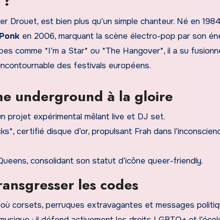
 ?
er Drouet, est bien plus qu’un simple chanteur. Né en 1984
 Ponk
en 2006, marquant la scène électro-pop par son én
s comme *I’m a Star* ou *The Hangover*, il a su fusionne
incontournable des festivals européens.
ène underground à la gloire
un projet expérimental mêlant live et DJ set.
s*, certifié disque d’or, propulsant Frah dans l’inconscien
Queens, consolidant son statut d’icône queer-friendly.
 transgresser les codes
, où corsets, perruques extravagantes et messages politi
musique : il défend activement les droits LGBTQ+ et l’écol