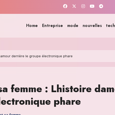
Home
Entreprise
mode
nouvelles
tech
damour derrière le groupe électronique phare
sa femme : Lhistoire da
lectronique phare
 et sa femme