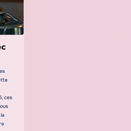
ec
les
ette
6, ces
vous
la
re