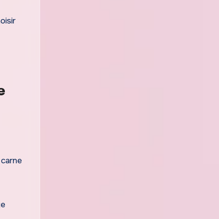
oisir
e
 carne
ge