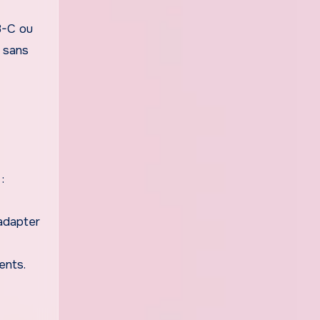
B-C ou
x sans
:
’adapter
ents.