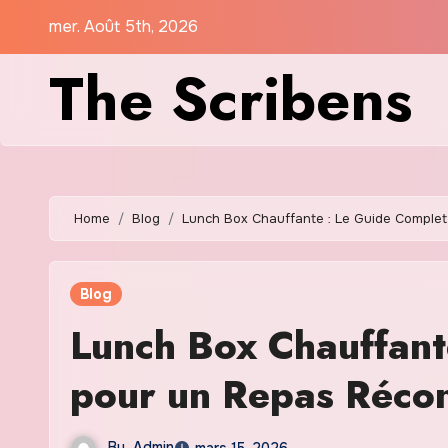
Skip
mer. Août 5th, 2026
to
The Scribens
content
Home
Blog
Lunch Box Chauffante : Le Guide Comple
Blog
Lunch Box Chauffan
pour un Repas Récon
By
Admin
mars 15, 2026