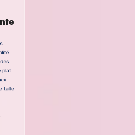
nte
s.
lité
 des
plat.
aux
 taille
r