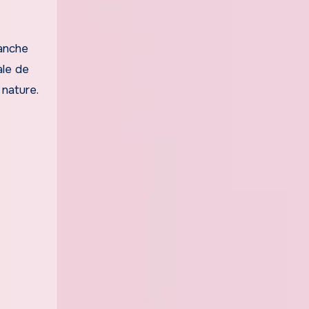
anche
ale de
 nature.