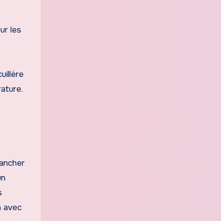
ur les
uillère
ature.
rancher
un
s
a avec