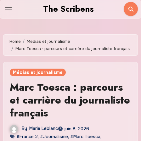
Skip
The Scribens
to
content
Home
Médias et journalisme
Marc Toesca : parcours et carrière du journaliste français
Médias et journalisme
Marc Toesca : parcours
et carrière du journaliste
français
By
Marie Leblanc
juin 8, 2026
#France 2
,
#Journalisme
,
#Marc Toesca
,