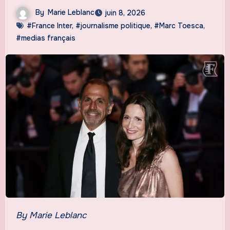
By
Marie Leblanc
juin 8, 2026
#France Inter
,
#journalisme politique
,
#Marc Toesca
,
#medias français
By Marie Leblanc