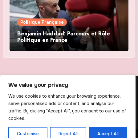
Politique Française
Benjamin Haddad: Parcours et Rôle
Politique en France
We value your privacy
The Scribens
We use cookies to enhance your browsing experience,
serve personalised ads or content, and analyse our
traffic. By clicking "Accept All", you consent to our use of
cookies.
Customise
Reject All
Accept All
Copyright © All rights reserved
|
Blogus
by
Themeansar
.