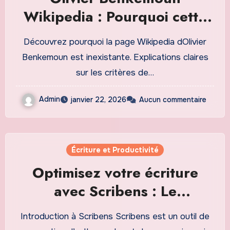
Wikipedia : Pourquoi cette
page nexiste pas et où
Découvrez pourquoi la page Wikipedia dOlivier
trouver des informations
Benkemoun est inexistante. Explications claires
fiables
sur les critères de…
Admin
janvier 22, 2026
Aucun commentaire
Écriture et Productivité
Optimisez votre écriture
avec Scribens : Le
correcteur d’orthographe et
Introduction à Scribens Scribens est un outil de
de grammaire ultime