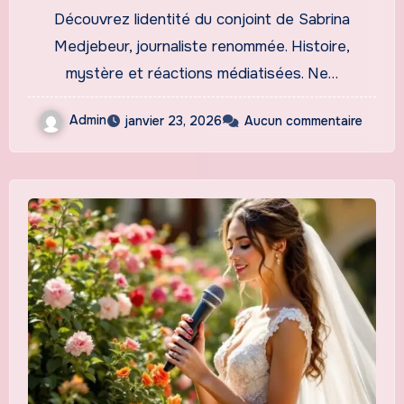
leur histoire secrète et
Découvrez lidentité du conjoint de Sabrina
discrète
Medjebeur, journaliste renommée. Histoire,
mystère et réactions médiatisées. Ne…
Admin
janvier 23, 2026
Aucun commentaire