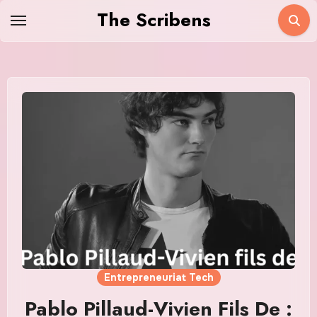
Skip
The Scribens
to
content
Entrepreneuriat Tech
Pablo Pillaud-Vivien Fils De :