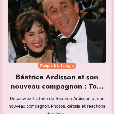
People & Lifestyle
Béatrice Ardisson et son
nouveau compagnon : Tout
savoir sur leur histoire
Découvrez lhistoire de Béatrice Ardisson et son
envoûtante
nouveau compagnon. Photos, détails et réactions
des fans.…