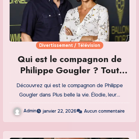
Divertissement / Télévision
Qui est le compagnon de
Philippe Gougler ? Tout
savoir sur sa relation dans
Découvrez qui est le compagnon de Philippe
Plus belle la vie
Gougler dans Plus belle la vie. Élodie, leur…
Admin
janvier 22, 2026
Aucun commentaire