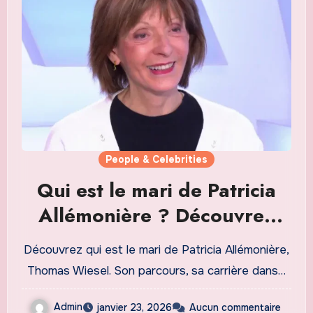
People & Celebrities
Qui est le mari de Patricia
Allémonière ? Découvrez
Thomas Wiesel, lhomme
Découvrez qui est le mari de Patricia Allémonière,
derrière la célèbre
Thomas Wiesel. Son parcours, sa carrière dans…
présentatrice
Admin
janvier 23, 2026
Aucun commentaire