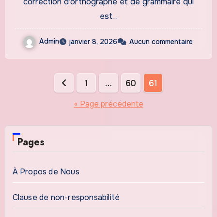
correction d’orthographe et de grammaire qui
est…
Admin
janvier 8, 2026
Aucun commentaire
Pagination
1
…
60
61
des
« Page précédente
publications
Pages
À Propos de Nous
Clause de non-responsabilité