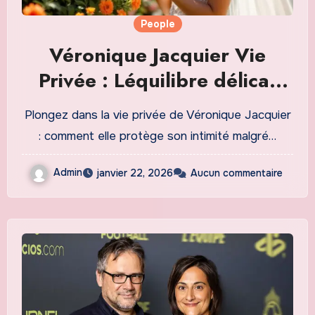
People
Véronique Jacquier Vie
Privée : Léquilibre délicat
entre vie publique et intimité
Plongez dans la vie privée de Véronique Jacquier
: comment elle protège son intimité malgré…
Admin
janvier 22, 2026
Aucun commentaire