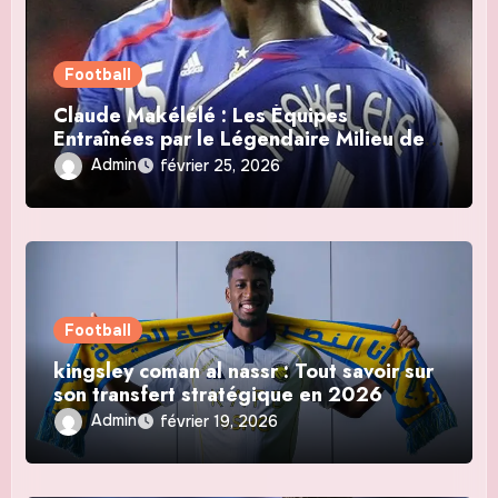
Football
Claude Makélélé : Les Équipes
Entraînées par le Légendaire Milieu de
Terrain
Admin
février 25, 2026
Football
kingsley coman al nassr : Tout savoir sur
son transfert stratégique en 2026
Admin
février 19, 2026