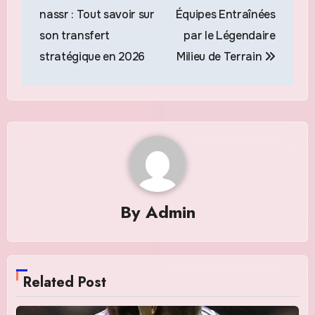
de
nassr : Tout savoir sur
Équipes Entraînées
l’article
son transfert
par le Légendaire
stratégique en 2026
Milieu de Terrain
By
Admin
Related Post