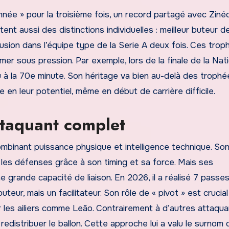
nnée » pour la troisième fois, un record partagé avec Ziné
tent aussi des distinctions individuelles : meilleur buteur de
sion dans l’équipe type de la Serie A deux fois. Ces trop
er sous pression. Par exemple, lors de la finale de la Nat
à la 70e minute. Son héritage va bien au-delà des trophées
e en leur potentiel, même en début de carrière difficile.
attaquant complet
ombinant puissance physique et intelligence technique. Son
e les défenses grâce à son timing et sa force. Mais ses
e grande capacité de liaison. En 2026, il a réalisé 7 passe
teur, mais un facilitateur. Son rôle de « pivot » est crucial
r les ailiers comme Leão. Contrairement à d’autres attaquan
 redistribuer le ballon. Cette approche lui a valu le surnom 