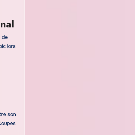
onal
e de
ic lors
stre son
 Coupes