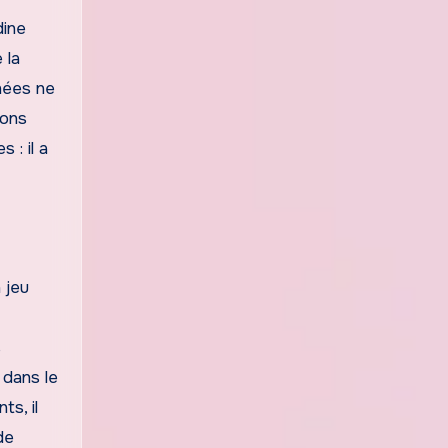
dine
 la
hées ne
ions
 : il a
 jeu
s
 dans le
ts, il
de