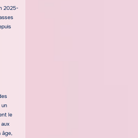
En 2025-
passes
epuis
des
, un
ent le
 aux
n âge,