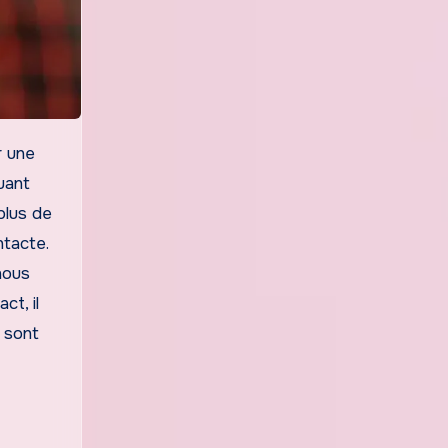
uant
plus de
ntacte.
nous
t, il
 sont