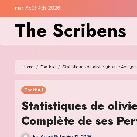
Skip
mar. Août 4th, 2026
to
The Scribens
content
Home
Football
Statistiques de olivier giroud : Anal
Football
Statistiques de olivi
Complète de ses Pe
By
Admin
février 13, 2026