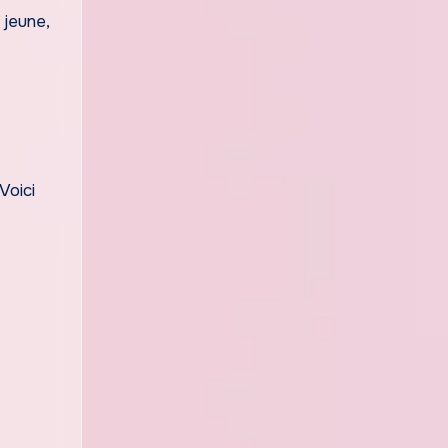
 jeune,
Voici