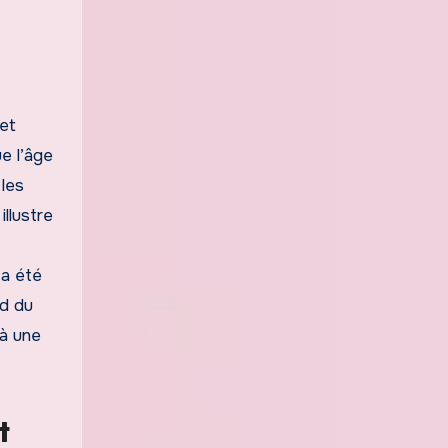
 et
ue l’âge
les
llustre
 a été
rd du
 à une
t