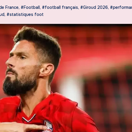
de France
,
#Football
,
#football français
,
#Giroud 2026
,
#performa
oud
,
#statistiques foot