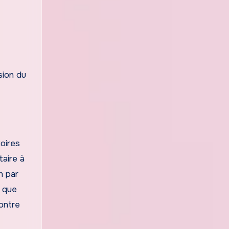
sion du
oires
taire à
n par
n que
contre