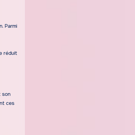
n. Parmi
e réduit
t son
nt ces