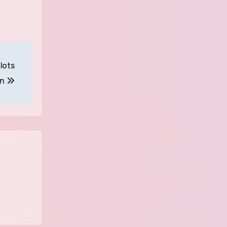
lots
on