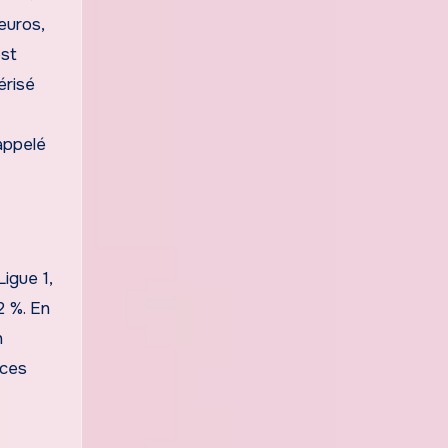
euros,
est
érisé
appelé
igue 1,
2 %. En
n
nces