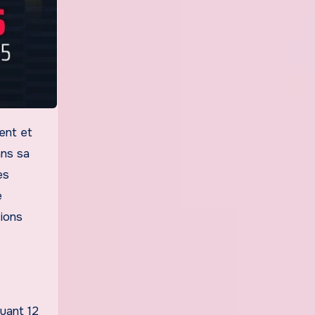
ans sa
es
e
tions
uant 12