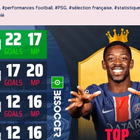
,
#performances football
,
#PSG
,
#sélection française
,
#statistiqu
lé