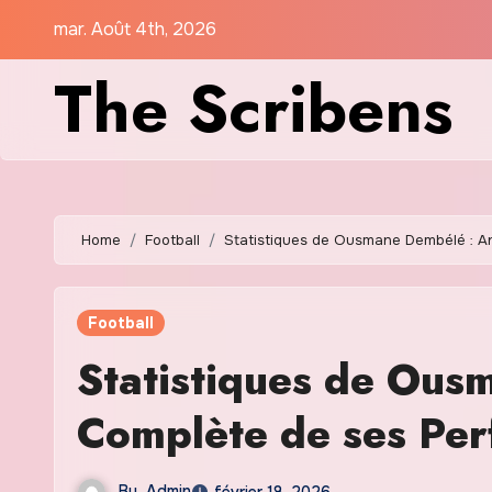
Skip
mar. Août 4th, 2026
to
The Scribens
content
Home
Football
Statistiques de Ousmane Dembélé : 
Football
Statistiques de Ous
Complète de ses Pe
By
Admin
février 18, 2026