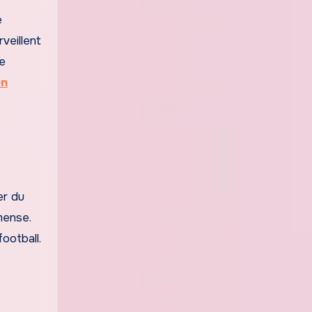
e
veillent
e
en
er du
mense.
ootball.