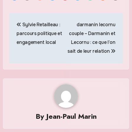
Navigation
Sylvie Retailleau :
darmanin lecornu
de
parcours politique et
couple – Darmanin et
l’article
engagement local
Lecornu : ce que l’on
sait de leur relation
By
Jean-Paul Marin