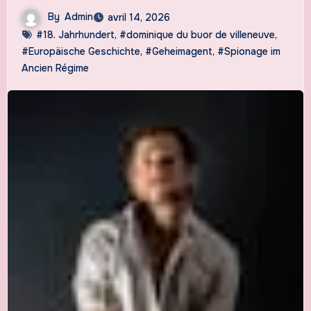
By
Admin
avril 14, 2026
#18. Jahrhundert
,
#dominique du buor de villeneuve
,
#Europäische Geschichte
,
#Geheimagent
,
#Spionage im
Ancien Régime